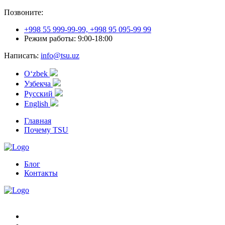
Позвоните:
+998 55 999-99-99, +998 95 095-99 99
Режим работы: 9:00-18:00
Написать:
info@tsu.uz
Oʻzbek
Узбекча
Русский
English
Главная
Почему TSU
Блог
Контакты