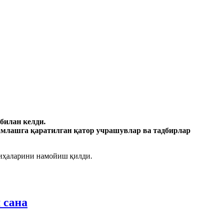
билан келди.
амлашга қаратилган қатор учрашувлар ва тадбирлар
ойиҳаларини намойиш қилди.
 сана