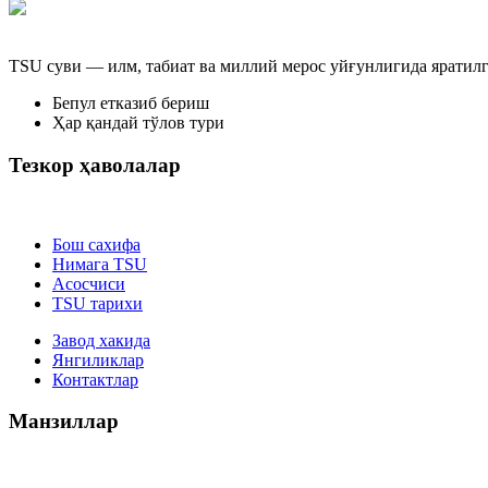
TSU суви — илм, табиат ва миллий мерос уйғунлигида яратил
Бепул етказиб бериш
Ҳар қандай тўлов тури
Тезкор ҳаволалар
Бош сахифа
Нимага TSU
Асосчиси
TSU тарихи
Завод хакида
Янгиликлар
Контактлар
Манзиллар