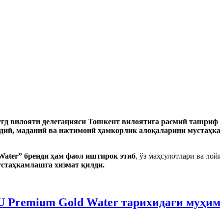
уғд вилояти делегацияси Тошкент вилоятига расмий ташриф 
одий, маданий ва ижтимоий ҳамкорлик алоқаларини мустаҳк
Water” бренди ҳам фаол иштирок этиб
, ўз маҳсулотлари ва л
устаҳкамлашга хизмат қилди.
U Premium Gold Water тарихидаги муҳим