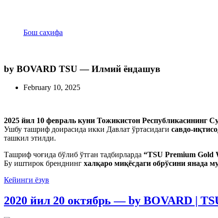
by BOVARD TSU — Илмий ёндашув
Бош саҳифа
by BOVARD TSU — Илмий ёндашув
by BOVARD TSU — Илмий ёндашув
February 10, 2025
2025 йил 10 февраль куни Тожикистон Республикасининг С
Ушбу ташриф доирасида икки Давлат ўртасидаги
савдо-иқтис
ташкил этилди.
Ташриф чоғида бўлиб ўтган тадбирларда
“TSU Premium Gold 
Бу иштирок бренднинг
халқаро миқёсдаги обрўсини янада м
Кейинги ёзув
2020 йил 20 октябрь — by BOVARD | TS