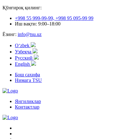
Қўнғироқ қилинг:
+998 55 999-99-99, +998 95 095-99 99
Иш вақти: 9:00–18:00
Ёзинг:
info@tsu.uz
Oʻzbek
Узбекча
Русский
English
Бош сахифа
Нимага TSU
Янгиликлар
Контактлар