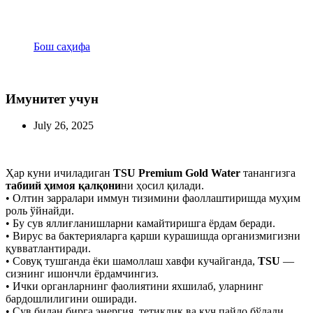
Имунитет учун
Бош саҳифа
Имунитет учун
Имунитет учун
July 26, 2025
Ҳар куни ичиладиган
TSU Premium Gold Water
танангизга
табиий ҳимоя қалқони
ни ҳосил қилади.
• Олтин зарралари иммун тизимини фаоллаштиришда муҳим
роль ўйнайди.
• Бу сув яллиғланишларни камайтиришга ёрдам беради.
• Вирус ва бактерияларга қарши курашишда организмигизни
қувватлантиради.
• Совуқ тушганда ёки шамоллаш хавфи кучайганда,
TSU
—
сизнинг ишончли ёрдамчингиз.
• Ички органларнинг фаолиятини яхшилаб, уларнинг
бардошлилигини оширади.
• Сув билан бирга энергия, тетиклик ва куч пайдо бўлади.