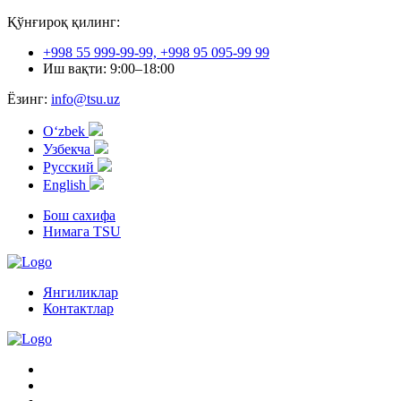
Қўнғироқ қилинг:
+998 55 999-99-99, +998 95 095-99 99
Иш вақти: 9:00–18:00
Ёзинг:
info@tsu.uz
Oʻzbek
Узбекча
Русский
English
Бош сахифа
Нимага TSU
Янгиликлар
Контактлар