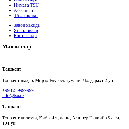
Нимага TSU
Асосчиси
TSU тарихи
Завод хакида
Янгиликлар
Контактлар
Манзиллар
Ташкент
Тошкент шаҳар, Мирзо Улуғбек тумани, Чолдарахт 2-уй
+99855 9999999
info@tsu.uz
Ташкент
Тошкент вилояти, Қибрай тумани, Алишер Навоий кўчаси,
104-уй