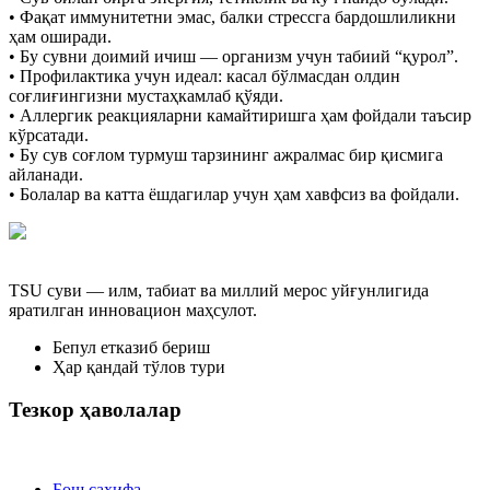
• Фақат иммунитетни эмас, балки стрессга бардошлиликни
ҳам оширади.
• Бу сувни доимий ичиш — организм учун табиий “қурол”.
• Профилактика учун идеал: касал бўлмасдан олдин
соғлиғингизни мустаҳкамлаб қўяди.
• Аллергик реакцияларни камайтиришга ҳам фойдали таъсир
кўрсатади.
• Бу сув соғлом турмуш тарзининг ажралмас бир қисмига
айланади.
• Болалар ва катта ёшдагилар учун ҳам хавфсиз ва фойдали.
TSU суви — илм, табиат ва миллий мерос уйғунлигида
яратилган инновацион маҳсулот.
Бепул етказиб бериш
Ҳар қандай тўлов тури
Тезкор ҳаволалар
Бош сахифа