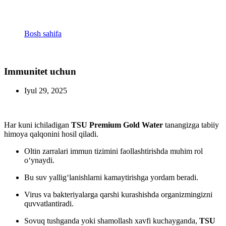
Immunitet uchun
Bosh sahifa
Immunitet uchun
Immunitet uchun
Iyul 29, 2025
Har kuni ichiladigan
TSU Premium Gold Water
tanangizga tabiiy
himoya qalqonini hosil qiladi.
Oltin zarralari immun tizimini faollashtirishda muhim rol
o‘ynaydi.
Bu suv yallig‘lanishlarni kamaytirishga yordam beradi.
Virus va bakteriyalarga qarshi kurashishda organizmingizni
quvvatlantiradi.
Sovuq tushganda yoki shamollash xavfi kuchayganda,
TSU