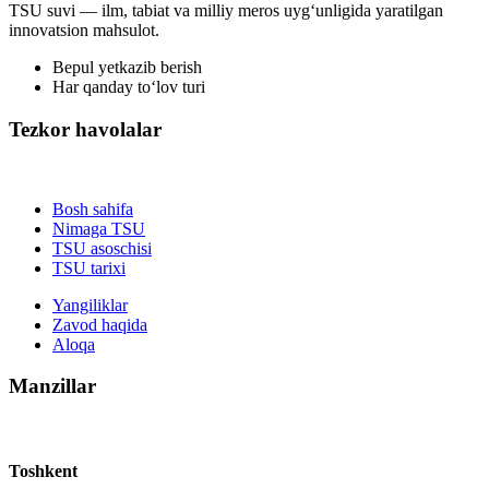
TSU suvi — ilm, tabiat va milliy meros uyg‘unligida yaratilgan
innovatsion mahsulot.
Bepul yetkazib berish
Har qanday to‘lov turi
Tezkor havolalar
Bosh sahifa
Nimaga TSU
TSU asoschisi
TSU tarixi
Yangiliklar
Zavod haqida
Aloqa
Manzillar
Toshkent