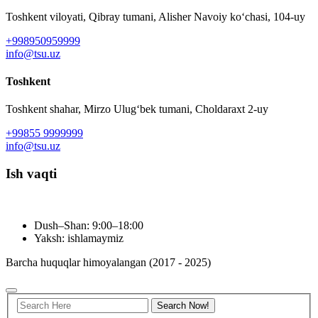
Toshkent viloyati, Qibray tumani, Alisher Navoiy ko‘chasi, 104-uy
+998950959999
info@tsu.uz
Toshkent
Toshkent shahar, Mirzo Ulugʻbek tumani, Choldaraxt 2-uy
+99855 9999999
info@tsu.uz
Ish vaqti
Dush–Shan: 9:00–18:00
Yaksh: ishlamaymiz
Barcha huquqlar himoyalangan (2017 - 2025)