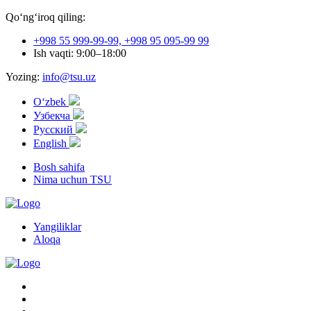
Qo‘ng‘iroq qiling:
+998 55 999-99-99, +998 95 095-99 99
Ish vaqti: 9:00–18:00
Yozing:
info@tsu.uz
Oʻzbek
Узбекча
Русский
English
Bosh sahifa
Nima uchun TSU
Yangiliklar
Aloqa