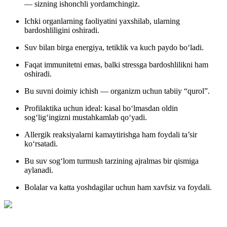
— sizning ishonchli yordamchingiz.
Ichki organlarning faoliyatini yaxshilab, ularning
bardoshliligini oshiradi.
Suv bilan birga energiya, tetiklik va kuch paydo bo‘ladi.
Faqat immunitetni emas, balki stressga bardoshlilikni ham
oshiradi.
Bu suvni doimiy ichish — organizm uchun tabiiy “qurol”.
Profilaktika uchun ideal: kasal bo‘lmasdan oldin
sog‘lig‘ingizni mustahkamlab qo‘yadi.
Allergik reaksiyalarni kamaytirishga ham foydali ta’sir
ko‘rsatadi.
Bu suv sog‘lom turmush tarzining ajralmas bir qismiga
aylanadi.
Bolalar va katta yoshdagilar uchun ham xavfsiz va foydali.